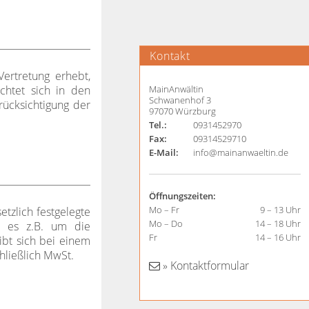
Kontakt
Vertretung erhebt,
MainAnwältin
chtet sich in den
Schwanenhof 3
rücksichtigung der
97070 Würzburg
Tel.:
0931452970
Fax:
09314529710
E-Mail:
info@mainanwaeltin.de
Öffnungszeiten:
Mo – Fr
9 – 13 Uhr
tzlich festgelegte
Mo – Do
14 – 18 Uhr
t es z.B. um die
Fr
14 – 16 Uhr
ibt sich bei einem
hließlich MwSt.
» Kontaktformular