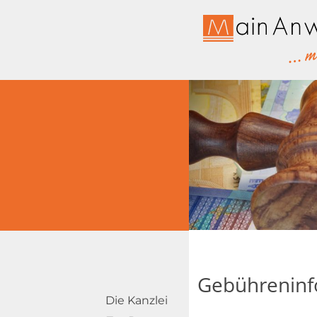
Kanzlei für Familienrecht,
MainAnwäl
Gebühreninf
Die Kanzlei