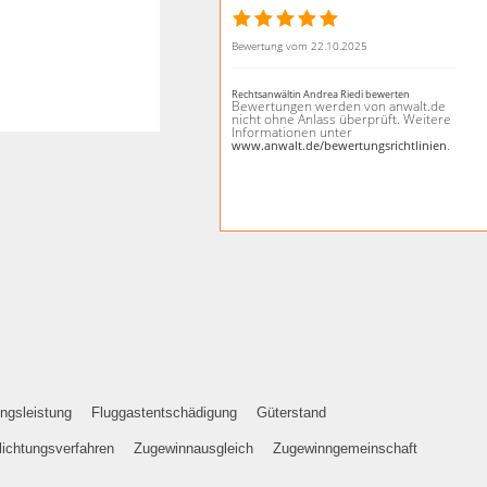
Bewertung vom 22.10.2025
Rechtsanwältin Andrea Riedi bewerten
Bewertungen werden von anwalt.de
nicht ohne Anlass überprüft. Weitere
Informationen unter
.
www.anwalt.de/bewertungsrichtlinien
ngsleistung
Fluggastentschädigung
Güterstand
lichtungsverfahren
Zugewinnausgleich
Zugewinngemeinschaft