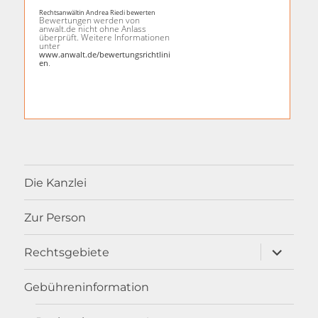
Rechtsanwältin Andrea Riedi bewerten
Bewertungen werden von
anwalt.de nicht ohne Anlass
überprüft. Weitere Informationen
unter
www.anwalt.de/bewertungsrichtlini
.
en
Die Kanzlei
Zur Person
Unterme
Rechtsgebiete
öffnen
Gebühreninformation