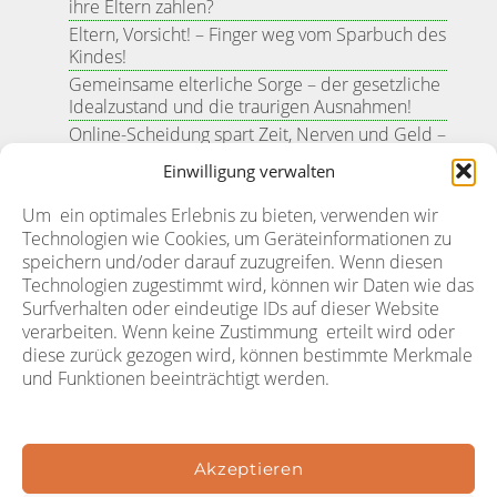
ihre Eltern zahlen?
Eltern, Vorsicht! – Finger weg vom Sparbuch des
Kindes!
Gemeinsame elterliche Sorge – der gesetzliche
Idealzustand und die traurigen Ausnahmen!
Online-Scheidung spart Zeit, Nerven und Geld –
oder doch nicht?
Einwilligung verwalten
Trennung vom Ehegatten? – Trotz Emotionen
einen klaren Kopf bewahren!
Um ein optimales Erlebnis zu bieten, verwenden wir
Rechtsanwalt, Fachanwalt, Spezialist für
Technologien wie Cookies, um Geräteinformationen zu
Familienrecht – Wo liegt der Unterschied?
speichern und/oder darauf zuzugreifen. Wenn diesen
Technologien zugestimmt wird, können wir Daten wie das
Surfverhalten oder eindeutige IDs auf dieser Website
verarbeiten. Wenn keine Zustimmung erteilt wird oder
Rechtsgebiete
diese zurück gezogen wird, können bestimmte Merkmale
und Funktionen beeinträchtigt werden.
Ehescheidung
Entschädigungsleistung
Fluggastentschädigung
Güterstand
Akzeptieren